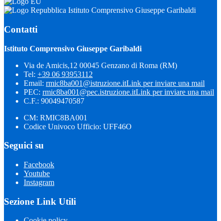
Istituto Comprensivo Giuseppe Garibaldi
Contatti
Istituto Comprensivo Giuseppe Garibaldi
Via de Amicis,12 00045 Genzano di Roma (RM)
Tel:
+39 06 93953112
Email:
rmic8ba001@istruzione.it
Link per inviare una mail
PEC:
rmic8ba001@pec.istruzione.it
Link per inviare una mail
C.F.: 90049470587
CM: RMIC8BA001
Codice Univoco Ufficio: UFF46O
Seguici su
Facebook
Youtube
Instagram
Sezione Link Utili
Cookie policy