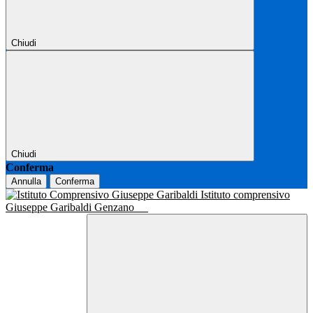
Chiudi
Chiudi
Conferma
Annulla
Conferma
Istituto comprensivo
Giuseppe Garibaldi Genzano