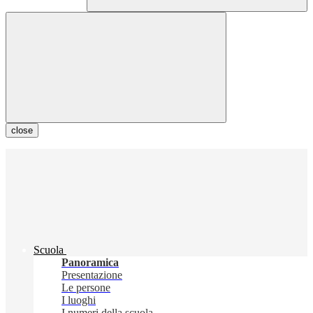
close
Scuola
Panoramica
Presentazione
Le persone
I luoghi
I numeri della scuola