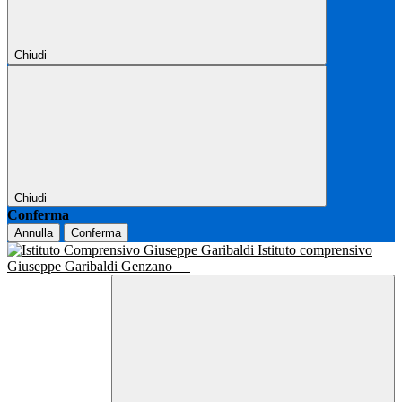
Chiudi
Chiudi
Conferma
Annulla
Conferma
Istituto comprensivo
Giuseppe Garibaldi Genzano