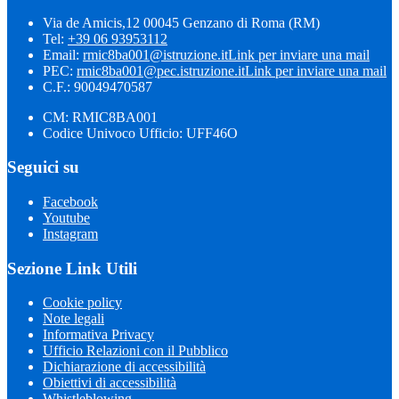
Via de Amicis,12 00045 Genzano di Roma (RM)
Tel:
+39 06 93953112
Email:
rmic8ba001@istruzione.it
Link per inviare una mail
PEC:
rmic8ba001@pec.istruzione.it
Link per inviare una mail
C.F.: 90049470587
CM: RMIC8BA001
Codice Univoco Ufficio: UFF46O
Seguici su
Facebook
Youtube
Instagram
Sezione Link Utili
Cookie policy
Note legali
Informativa Privacy
Ufficio Relazioni con il Pubblico
Dichiarazione di accessibilità
Obiettivi di accessibilità
Whistleblowing