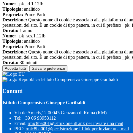
Nome:
_pk_id.1.12fb
Tipologia:
analitico
Proprieta:
Prime Parti
Descrizione:
Questo nome di cookie è associato alla piattaforma di ana
prestazioni del sito. È un cookie di tipo pattern, in cui il prefisso _pk
Durata:
1 anno
Nome:
_pk_ses.1.12fb
Tipologia:
analitico
Proprieta:
Prime Parti
Descrizione:
Questo nome di cookie è associato alla piattaforma di ana
prestazioni del sito. È un cookie di tipo pattern, in cui il prefisso _pk
Durata:
30 minuti
Accetta tutti
Salva le preferenze
Istituto Comprensivo Giuseppe Garibaldi
Contatti
Istituto Comprensivo Giuseppe Garibaldi
Via de Amicis,12 00045 Genzano di Roma (RM)
Tel:
+39 06 93953112
Email:
rmic8ba001@istruzione.it
Link per inviare una mail
PEC:
rmic8ba001@pec.istruzione.it
Link per inviare una mail