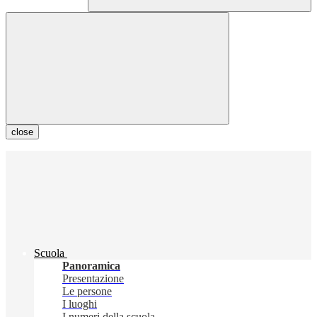
close
Scuola
Panoramica
Presentazione
Le persone
I luoghi
I numeri della scuola