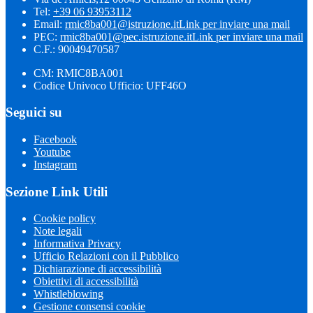
Tel:
+39 06 93953112
Email:
rmic8ba001@istruzione.it
Link per inviare una mail
PEC:
rmic8ba001@pec.istruzione.it
Link per inviare una mail
C.F.: 90049470587
CM: RMIC8BA001
Codice Univoco Ufficio: UFF46O
Seguici su
Facebook
Youtube
Instagram
Sezione Link Utili
Cookie policy
Note legali
Informativa Privacy
Ufficio Relazioni con il Pubblico
Dichiarazione di accessibilità
Obiettivi di accessibilità
Whistleblowing
Gestione consensi cookie