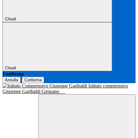
Chiudi
Chiudi
Conferma
Annulla
Conferma
Istituto comprensivo
Giuseppe Garibaldi Genzano