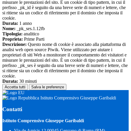
misurare le prestazioni del sito. È un cookie di tipo pattern, in cui il
prefisso _pk_id è seguito da una breve serie di numeri e lettere, che
si ritiene sia un codice di riferimento per il dominio che imposta il
cookie.
Durata:
1 anno
Nome:
_pk_ses.1.12fb
Tipologia:
analitico
Proprieta:
Prime Parti
Descrizione:
Questo nome di cookie è associato alla piattaforma di
analisi web open source Piwik. Viene utilizzato per aiutare i
proprietari di siti Web a monitorare il comportamento dei visitatori e
misurare le prestazioni del sito. È un cookie di tipo pattern, in cui il
prefisso _pk_ses è seguito da una breve serie di numeri e lettere, che
si ritiene sia un codice di riferimento per il dominio che imposta il
cookie.
Durata:
30 minuti
Accetta tutti
Salva le preferenze
Istituto Comprensivo Giuseppe Garibaldi
Contatti
Istituto Comprensivo Giuseppe Garibaldi
Via de Amicis,12 00045 Genzano di Roma (RM)