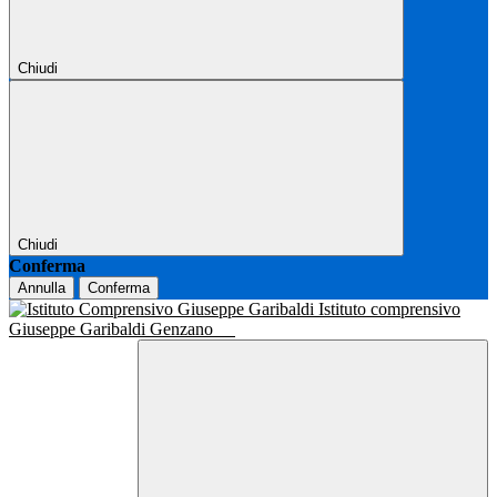
Chiudi
Chiudi
Conferma
Annulla
Conferma
Istituto comprensivo
Giuseppe Garibaldi Genzano