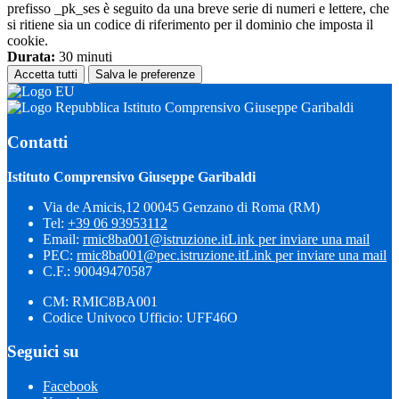
prefisso _pk_ses è seguito da una breve serie di numeri e lettere, che
si ritiene sia un codice di riferimento per il dominio che imposta il
cookie.
Durata:
30 minuti
Accetta tutti
Salva le preferenze
Istituto Comprensivo Giuseppe Garibaldi
Contatti
Istituto Comprensivo Giuseppe Garibaldi
Via de Amicis,12 00045 Genzano di Roma (RM)
Tel:
+39 06 93953112
Email:
rmic8ba001@istruzione.it
Link per inviare una mail
PEC:
rmic8ba001@pec.istruzione.it
Link per inviare una mail
C.F.: 90049470587
CM: RMIC8BA001
Codice Univoco Ufficio: UFF46O
Seguici su
Facebook