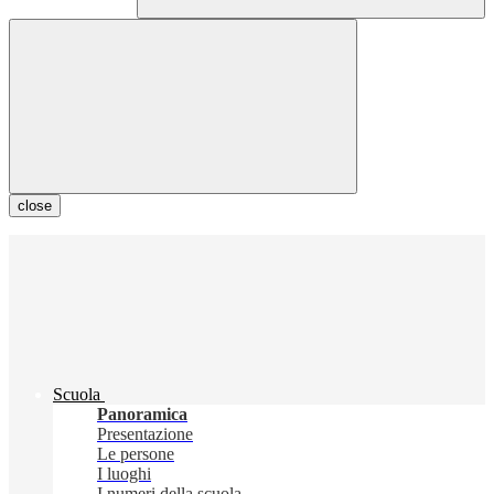
close
Scuola
Panoramica
Presentazione
Le persone
I luoghi
I numeri della scuola