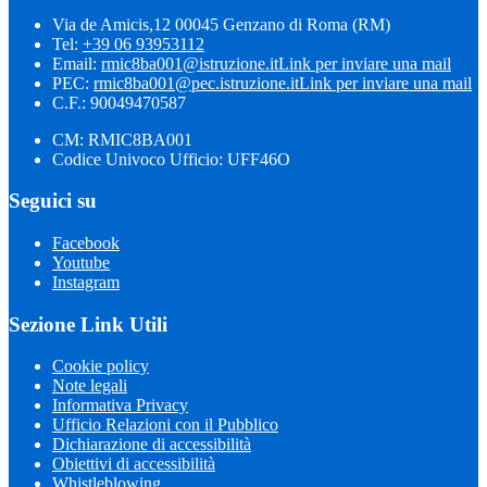
Via de Amicis,12 00045 Genzano di Roma (RM)
Tel:
+39 06 93953112
Email:
rmic8ba001@istruzione.it
Link per inviare una mail
PEC:
rmic8ba001@pec.istruzione.it
Link per inviare una mail
C.F.: 90049470587
CM: RMIC8BA001
Codice Univoco Ufficio: UFF46O
Seguici su
Facebook
Youtube
Instagram
Sezione Link Utili
Cookie policy
Note legali
Informativa Privacy
Ufficio Relazioni con il Pubblico
Dichiarazione di accessibilità
Obiettivi di accessibilità
Whistleblowing