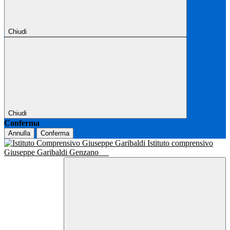
Chiudi
Chiudi
Conferma
Annulla
Conferma
Istituto comprensivo
Giuseppe Garibaldi Genzano