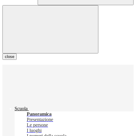
close
Scuola
Panoramica
Presentazione
Le persone
I luoghi
I numeri della scuola