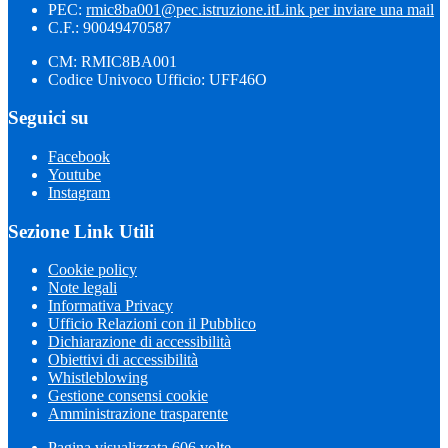
PEC:
rmic8ba001@pec.istruzione.it
Link per inviare una mail
C.F.: 90049470587
CM: RMIC8BA001
Codice Univoco Ufficio: UFF46O
Seguici su
Facebook
Youtube
Instagram
Sezione Link Utili
Cookie policy
Note legali
Informativa Privacy
Ufficio Relazioni con il Pubblico
Dichiarazione di accessibilità
Obiettivi di accessibilità
Whistleblowing
Gestione consensi cookie
Amministrazione trasparente
Pagina visualizzata
606
volte