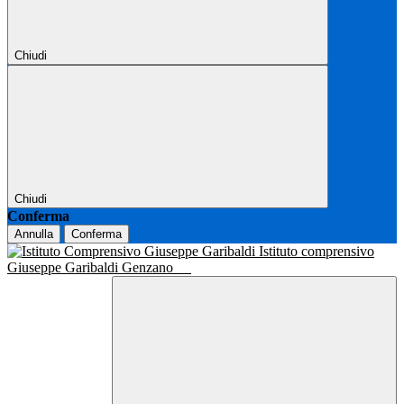
Chiudi
Chiudi
Conferma
Annulla
Conferma
Istituto comprensivo
Giuseppe Garibaldi Genzano