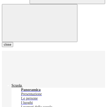
close
Scuola
Panoramica
Presentazione
Le persone
I luoghi
I numeri della scuola