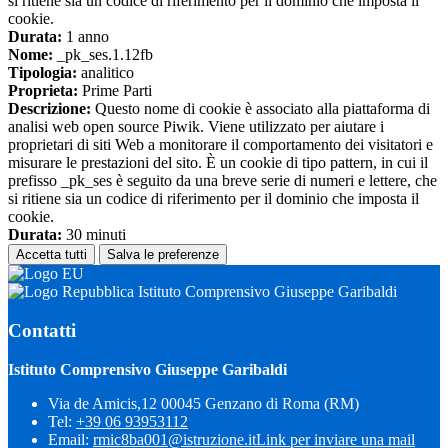
si ritiene sia un codice di riferimento per il dominio che imposta il
cookie.
Durata:
1 anno
Nome:
_pk_ses.1.12fb
Tipologia:
analitico
Proprieta:
Prime Parti
Descrizione:
Questo nome di cookie è associato alla piattaforma di
analisi web open source Piwik. Viene utilizzato per aiutare i
proprietari di siti Web a monitorare il comportamento dei visitatori e
misurare le prestazioni del sito. È un cookie di tipo pattern, in cui il
prefisso _pk_ses è seguito da una breve serie di numeri e lettere, che
si ritiene sia un codice di riferimento per il dominio che imposta il
cookie.
Durata:
30 minuti
Accetta tutti
Salva le preferenze
Istituto Comprensivo Giuseppe Garibaldi
Contatti
Istituto Comprensivo Giuseppe Garibaldi
Via de Amicis,12 00045 Genzano di Roma (RM)
Tel:
+39 06 93953112
Email:
rmic8ba001@istruzione.it
Link per inviare una mail