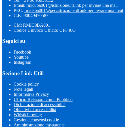
Tel:
+39 06 93953112
Email:
rmic8ba001@istruzione.it
Link per inviare una mail
PEC:
rmic8ba001@pec.istruzione.it
Link per inviare una mail
C.F.: 90049470587
CM: RMIC8BA001
Codice Univoco Ufficio: UFF46O
Seguici su
Facebook
Youtube
Instagram
Sezione Link Utili
Cookie policy
Note legali
Informativa Privacy
Ufficio Relazioni con il Pubblico
Dichiarazione di accessibilità
Obiettivi di accessibilità
Whistleblowing
Gestione consensi cookie
Amministrazione trasparente