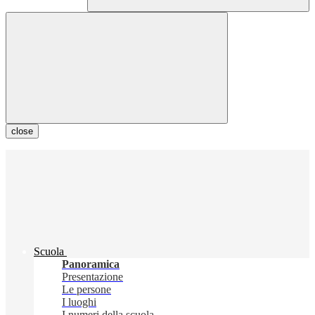
close
Scuola
Panoramica
Presentazione
Le persone
I luoghi
I numeri della scuola