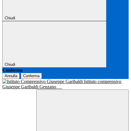
Chiudi
Chiudi
Conferma
Annulla
Conferma
Istituto comprensivo
Giuseppe Garibaldi Genzano