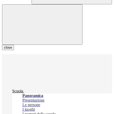
close
Scuola
Panoramica
Presentazione
Le persone
I luoghi
I numeri della scuola