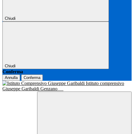
Chiudi
Chiudi
Conferma
Annulla
Conferma
Istituto comprensivo
Giuseppe Garibaldi Genzano