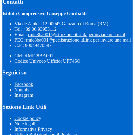
Contatti
Istituto Comprensivo Giuseppe Garibaldi
Via de Amicis,12 00045 Genzano di Roma (RM)
Tel:
+39 06 93953112
Email:
rmic8ba001@istruzione.it
Link per inviare una mail
PEC:
rmic8ba001@pec.istruzione.it
Link per inviare una mail
C.F.: 90049470587
CM: RMIC8BA001
Codice Univoco Ufficio: UFF46O
Seguici su
Facebook
Youtube
Instagram
Sezione Link Utili
Cookie policy
Note legali
Informativa Privacy
Ufficio Relazioni con il Pubblico