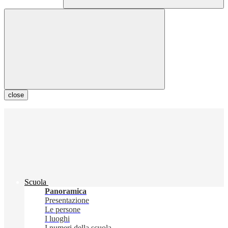
close
Scuola
Panoramica
Presentazione
Le persone
I luoghi
I numeri della scuola