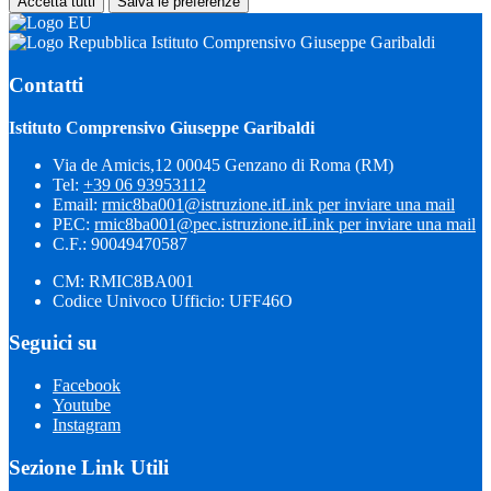
Accetta tutti
Salva le preferenze
Istituto Comprensivo Giuseppe Garibaldi
Contatti
Istituto Comprensivo Giuseppe Garibaldi
Via de Amicis,12 00045 Genzano di Roma (RM)
Tel:
+39 06 93953112
Email:
rmic8ba001@istruzione.it
Link per inviare una mail
PEC:
rmic8ba001@pec.istruzione.it
Link per inviare una mail
C.F.: 90049470587
CM: RMIC8BA001
Codice Univoco Ufficio: UFF46O
Seguici su
Facebook
Youtube
Instagram
Sezione Link Utili