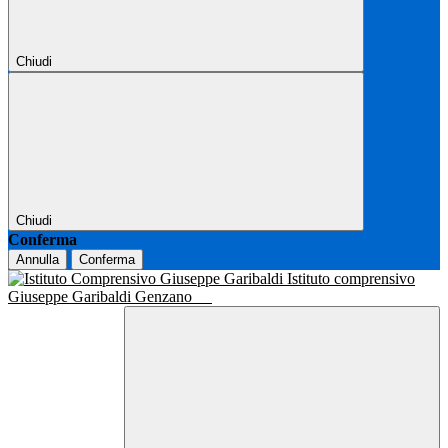
Chiudi
Chiudi
Conferma
Annulla
Conferma
Istituto comprensivo
Giuseppe Garibaldi Genzano