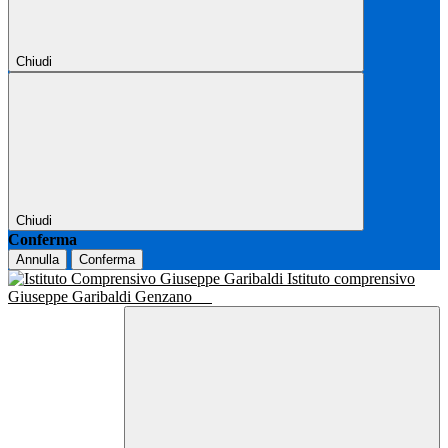
Chiudi
Chiudi
Conferma
Annulla
Conferma
Istituto comprensivo
Giuseppe Garibaldi Genzano