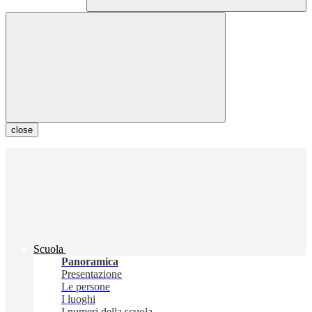
close
Scuola
Panoramica
Presentazione
Le persone
I luoghi
I numeri della scuola