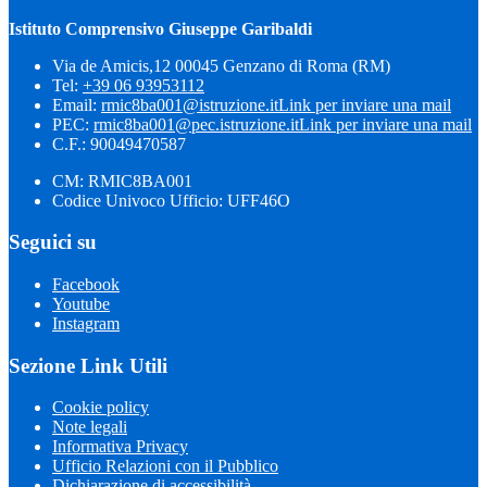
Istituto Comprensivo Giuseppe Garibaldi
Via de Amicis,12 00045 Genzano di Roma (RM)
Tel:
+39 06 93953112
Email:
rmic8ba001@istruzione.it
Link per inviare una mail
PEC:
rmic8ba001@pec.istruzione.it
Link per inviare una mail
C.F.: 90049470587
CM: RMIC8BA001
Codice Univoco Ufficio: UFF46O
Seguici su
Facebook
Youtube
Instagram
Sezione Link Utili
Cookie policy
Note legali
Informativa Privacy
Ufficio Relazioni con il Pubblico
Dichiarazione di accessibilità