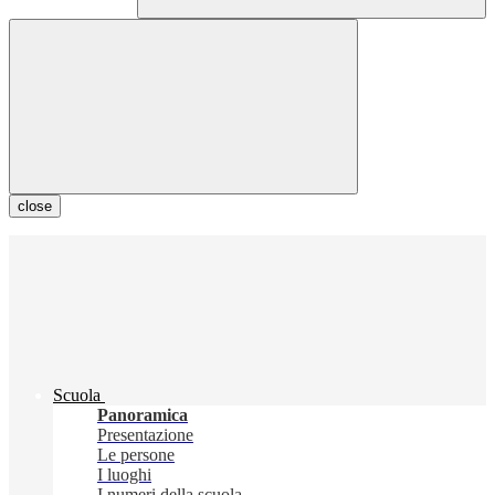
close
Scuola
Panoramica
Presentazione
Le persone
I luoghi
I numeri della scuola