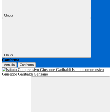
Chiudi
Chiudi
Conferma
Annulla
Conferma
Istituto comprensivo
Giuseppe Garibaldi Genzano