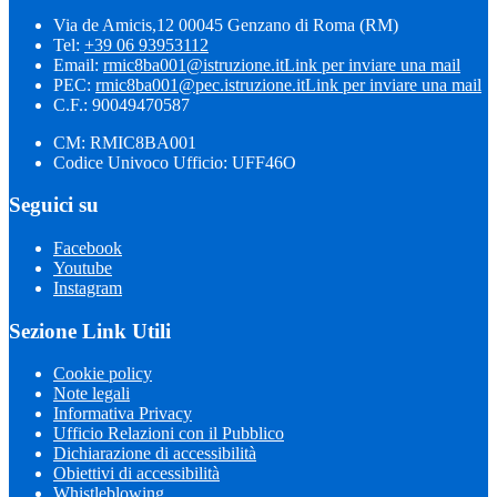
Via de Amicis,12 00045 Genzano di Roma (RM)
Tel:
+39 06 93953112
Email:
rmic8ba001@istruzione.it
Link per inviare una mail
PEC:
rmic8ba001@pec.istruzione.it
Link per inviare una mail
C.F.: 90049470587
CM: RMIC8BA001
Codice Univoco Ufficio: UFF46O
Seguici su
Facebook
Youtube
Instagram
Sezione Link Utili
Cookie policy
Note legali
Informativa Privacy
Ufficio Relazioni con il Pubblico
Dichiarazione di accessibilità
Obiettivi di accessibilità
Whistleblowing