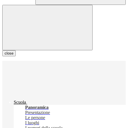
close
Scuola
Panoramica
Presentazione
Le persone
I luoghi
I numeri della scuola