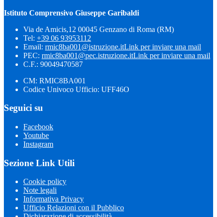
Istituto Comprensivo Giuseppe Garibaldi
Via de Amicis,12 00045 Genzano di Roma (RM)
Tel:
+39 06 93953112
Email:
rmic8ba001@istruzione.it
Link per inviare una mail
PEC:
rmic8ba001@pec.istruzione.it
Link per inviare una mail
C.F.: 90049470587
CM: RMIC8BA001
Codice Univoco Ufficio: UFF46O
Seguici su
Facebook
Youtube
Instagram
Sezione Link Utili
Cookie policy
Note legali
Informativa Privacy
Ufficio Relazioni con il Pubblico
Dichiarazione di accessibilità