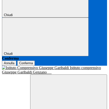
Chiudi
Chiudi
Conferma
Annulla
Conferma
Istituto comprensivo
Giuseppe Garibaldi Genzano