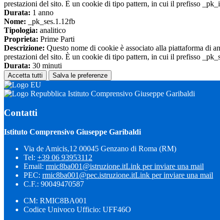
prestazioni del sito. È un cookie di tipo pattern, in cui il prefisso _pk
Durata:
1 anno
Nome:
_pk_ses.1.12fb
Tipologia:
analitico
Proprieta:
Prime Parti
Descrizione:
Questo nome di cookie è associato alla piattaforma di ana
prestazioni del sito. È un cookie di tipo pattern, in cui il prefisso _pk
Durata:
30 minuti
Accetta tutti
Salva le preferenze
Istituto Comprensivo Giuseppe Garibaldi
Contatti
Istituto Comprensivo Giuseppe Garibaldi
Via de Amicis,12 00045 Genzano di Roma (RM)
Tel:
+39 06 93953112
Email:
rmic8ba001@istruzione.it
Link per inviare una mail
PEC:
rmic8ba001@pec.istruzione.it
Link per inviare una mail
C.F.: 90049470587
CM: RMIC8BA001
Codice Univoco Ufficio: UFF46O