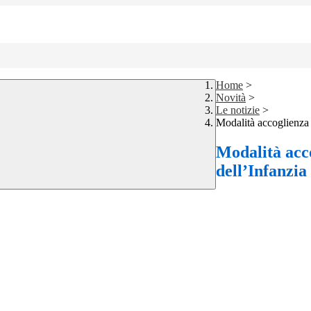
Home
>
Novità
>
Le notizie
>
Modalità accoglienza 
Modalità acco
dell’Infanzia