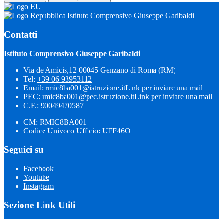
Istituto Comprensivo Giuseppe Garibaldi
Contatti
Istituto Comprensivo Giuseppe Garibaldi
Via de Amicis,12 00045 Genzano di Roma (RM)
Tel:
+39 06 93953112
Email:
rmic8ba001@istruzione.it
Link per inviare una mail
PEC:
rmic8ba001@pec.istruzione.it
Link per inviare una mail
C.F.: 90049470587
CM: RMIC8BA001
Codice Univoco Ufficio: UFF46O
Seguici su
Facebook
Youtube
Instagram
Sezione Link Utili