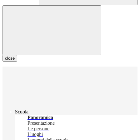
close
Scuola
Panoramica
Presentazione
Le persone
I luoghi
I numeri della scuola