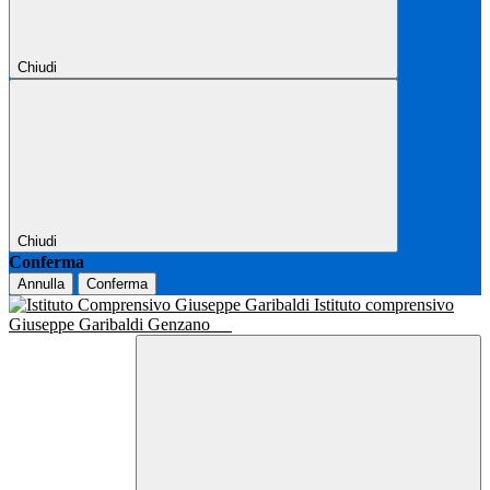
Chiudi
Chiudi
Conferma
Annulla
Conferma
Istituto comprensivo
Giuseppe Garibaldi Genzano