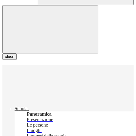
close
Scuola
Panoramica
Presentazione
Le persone
I luoghi
I numeri della scuola