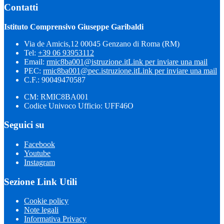
Contatti
Istituto Comprensivo Giuseppe Garibaldi
Via de Amicis,12 00045 Genzano di Roma (RM)
Tel:
+39 06 93953112
Email:
rmic8ba001@istruzione.it
Link per inviare una mail
PEC:
rmic8ba001@pec.istruzione.it
Link per inviare una mail
C.F.: 90049470587
CM: RMIC8BA001
Codice Univoco Ufficio: UFF46O
Seguici su
Facebook
Youtube
Instagram
Sezione Link Utili
Cookie policy
Note legali
Informativa Privacy