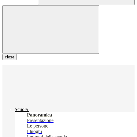
close
Scuola
Panoramica
Presentazione
Le persone
I luoghi
I numeri della scuola