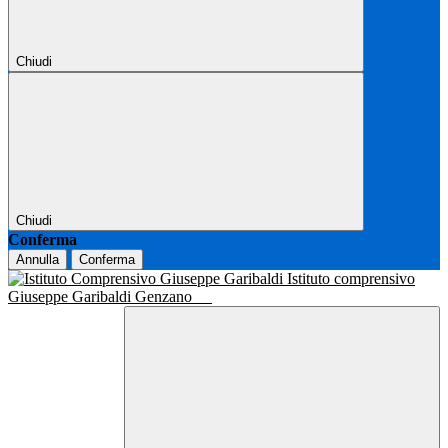
Chiudi
Chiudi
Conferma
Annulla
Conferma
Istituto comprensivo
Giuseppe Garibaldi Genzano