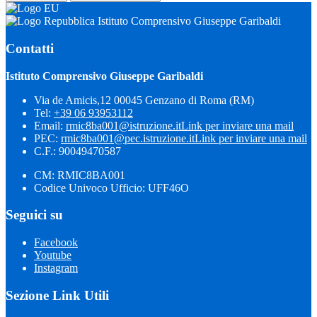
Istituto Comprensivo Giuseppe Garibaldi
Contatti
Istituto Comprensivo Giuseppe Garibaldi
Via de Amicis,12 00045 Genzano di Roma (RM)
Tel:
+39 06 93953112
Email:
rmic8ba001@istruzione.it
Link per inviare una mail
PEC:
rmic8ba001@pec.istruzione.it
Link per inviare una mail
C.F.: 90049470587
CM: RMIC8BA001
Codice Univoco Ufficio: UFF46O
Seguici su
Facebook
Youtube
Instagram
Sezione Link Utili