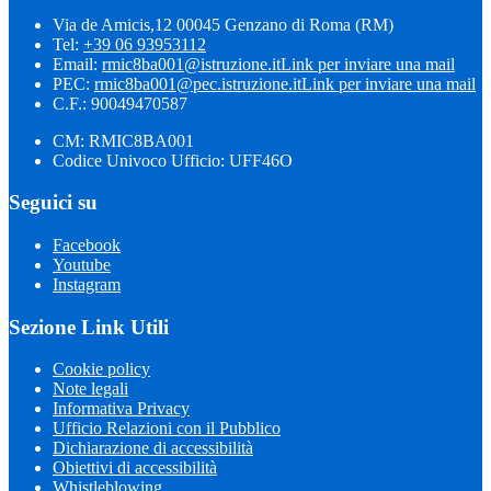
Via de Amicis,12 00045 Genzano di Roma (RM)
Tel:
+39 06 93953112
Email:
rmic8ba001@istruzione.it
Link per inviare una mail
PEC:
rmic8ba001@pec.istruzione.it
Link per inviare una mail
C.F.: 90049470587
CM: RMIC8BA001
Codice Univoco Ufficio: UFF46O
Seguici su
Facebook
Youtube
Instagram
Sezione Link Utili
Cookie policy
Note legali
Informativa Privacy
Ufficio Relazioni con il Pubblico
Dichiarazione di accessibilità
Obiettivi di accessibilità
Whistleblowing