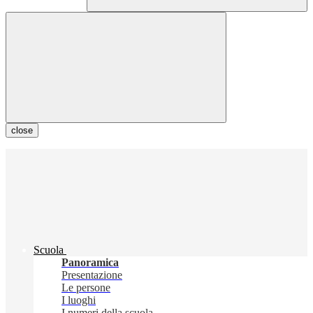
close
Scuola
Panoramica
Presentazione
Le persone
I luoghi
I numeri della scuola