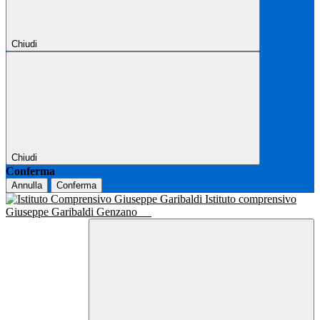
Chiudi
Chiudi
Conferma
Annulla
Conferma
Istituto comprensivo
Giuseppe Garibaldi Genzano