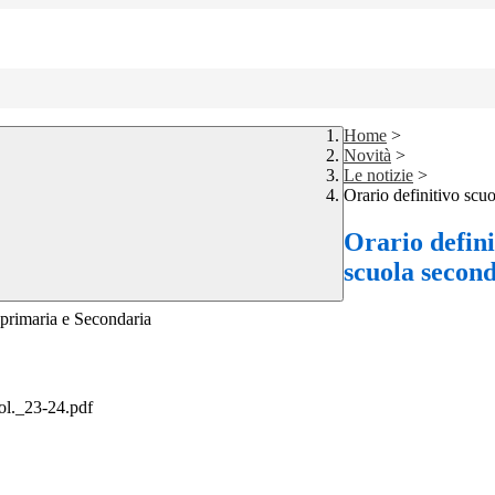
Home
>
Novità
>
Le notizie
>
Orario definitivo scuo
Orario defini
scuola secon
 primaria e Secondaria
ol._23-24.pdf