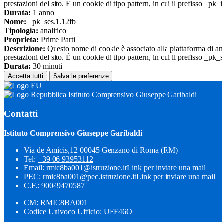
prestazioni del sito. È un cookie di tipo pattern, in cui il prefisso _pk
Durata:
1 anno
Nome:
_pk_ses.1.12fb
Tipologia:
analitico
Proprieta:
Prime Parti
Descrizione:
Questo nome di cookie è associato alla piattaforma di ana
prestazioni del sito. È un cookie di tipo pattern, in cui il prefisso _pk
Durata:
30 minuti
Accetta tutti
Salva le preferenze
Istituto Comprensivo Giuseppe Garibaldi
Contatti
Istituto Comprensivo Giuseppe Garibaldi
Via de Amicis,12 00045 Genzano di Roma (RM)
Tel:
+39 06 93953112
Email:
rmic8ba001@istruzione.it
Link per inviare una mail
PEC:
rmic8ba001@pec.istruzione.it
Link per inviare una mail
C.F.: 90049470587
CM: RMIC8BA001
Codice Univoco Ufficio: UFF46O