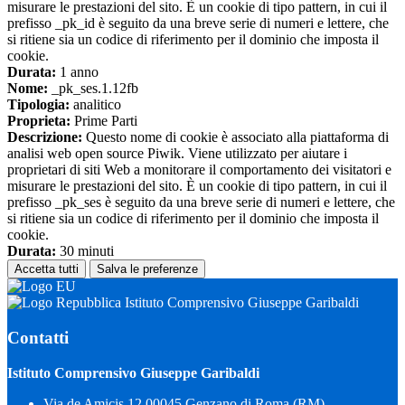
misurare le prestazioni del sito. È un cookie di tipo pattern, in cui il
prefisso _pk_id è seguito da una breve serie di numeri e lettere, che
si ritiene sia un codice di riferimento per il dominio che imposta il
cookie.
Durata:
1 anno
Nome:
_pk_ses.1.12fb
Tipologia:
analitico
Proprieta:
Prime Parti
Descrizione:
Questo nome di cookie è associato alla piattaforma di
analisi web open source Piwik. Viene utilizzato per aiutare i
proprietari di siti Web a monitorare il comportamento dei visitatori e
misurare le prestazioni del sito. È un cookie di tipo pattern, in cui il
prefisso _pk_ses è seguito da una breve serie di numeri e lettere, che
si ritiene sia un codice di riferimento per il dominio che imposta il
cookie.
Durata:
30 minuti
Accetta tutti
Salva le preferenze
Istituto Comprensivo Giuseppe Garibaldi
Contatti
Istituto Comprensivo Giuseppe Garibaldi
Via de Amicis,12 00045 Genzano di Roma (RM)