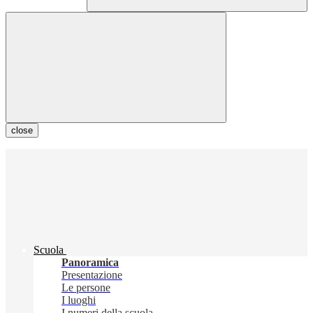
close
Scuola
Panoramica
Presentazione
Le persone
I luoghi
I numeri della scuola