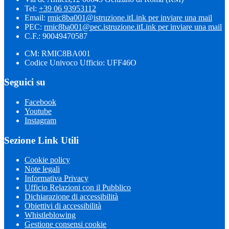
Tel:
+39 06 93953112
Email:
rmic8ba001@istruzione.it
Link per inviare una mail
PEC:
rmic8ba001@pec.istruzione.it
Link per inviare una mail
C.F.: 90049470587
CM: RMIC8BA001
Codice Univoco Ufficio: UFF46O
Seguici su
Facebook
Youtube
Instagram
Sezione Link Utili
Cookie policy
Note legali
Informativa Privacy
Ufficio Relazioni con il Pubblico
Dichiarazione di accessibilità
Obiettivi di accessibilità
Whistleblowing
Gestione consensi cookie