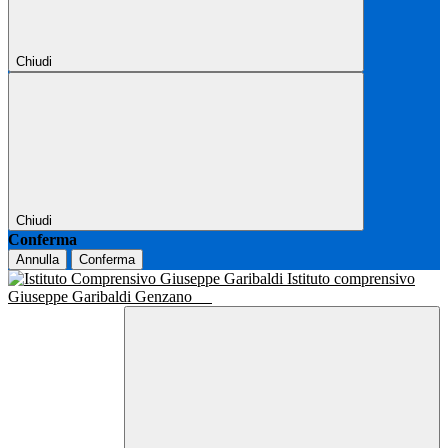
Chiudi
Chiudi
Conferma
Annulla
Conferma
Istituto comprensivo
Giuseppe Garibaldi Genzano