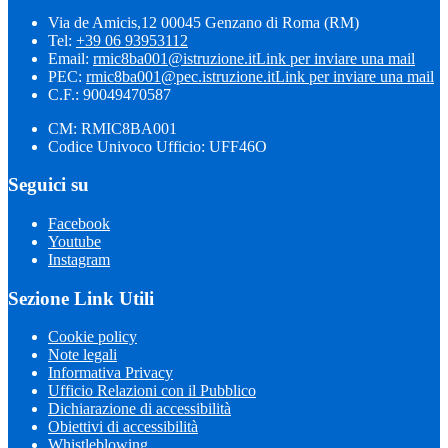
Via de Amicis,12 00045 Genzano di Roma (RM)
Tel:
+39 06 93953112
Email:
rmic8ba001@istruzione.it
Link per inviare una mail
PEC:
rmic8ba001@pec.istruzione.it
Link per inviare una mail
C.F.: 90049470587
CM: RMIC8BA001
Codice Univoco Ufficio: UFF46O
Seguici su
Facebook
Youtube
Instagram
Sezione Link Utili
Cookie policy
Note legali
Informativa Privacy
Ufficio Relazioni con il Pubblico
Dichiarazione di accessibilità
Obiettivi di accessibilità
Whistleblowing