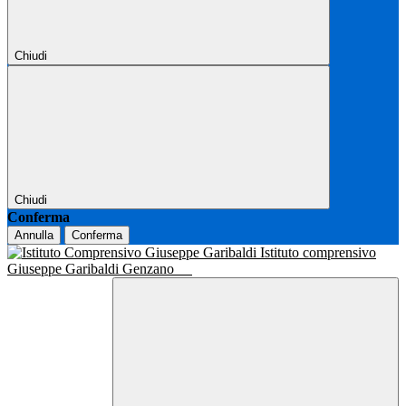
Chiudi
Chiudi
Conferma
Annulla
Conferma
Istituto comprensivo
Giuseppe Garibaldi Genzano