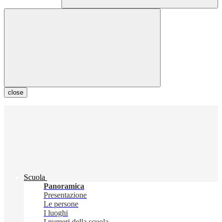
close
Scuola
Panoramica
Presentazione
Le persone
I luoghi
I numeri della scuola