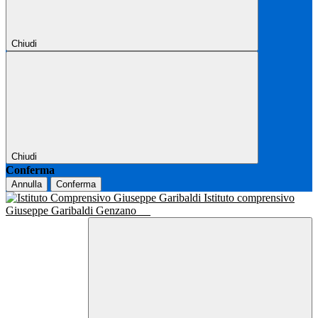
Chiudi
Chiudi
Conferma
Annulla
Conferma
Istituto comprensivo
Giuseppe Garibaldi Genzano