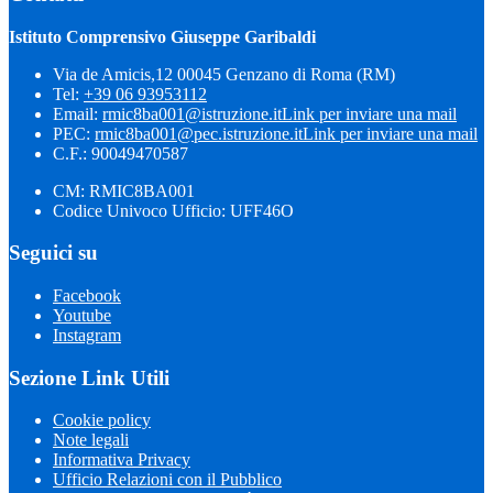
Istituto Comprensivo Giuseppe Garibaldi
Via de Amicis,12 00045 Genzano di Roma (RM)
Tel:
+39 06 93953112
Email:
rmic8ba001@istruzione.it
Link per inviare una mail
PEC:
rmic8ba001@pec.istruzione.it
Link per inviare una mail
C.F.: 90049470587
CM: RMIC8BA001
Codice Univoco Ufficio: UFF46O
Seguici su
Facebook
Youtube
Instagram
Sezione Link Utili
Cookie policy
Note legali
Informativa Privacy
Ufficio Relazioni con il Pubblico