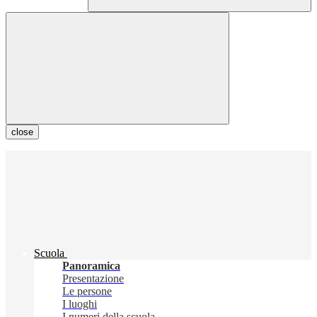
close
Scuola
Panoramica
Presentazione
Le persone
I luoghi
I numeri della scuola