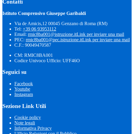
Contatti
Istituto Comprensivo Giuseppe Garibaldi
Via de Amicis,12 00045 Genzano di Roma (RM)
Tel:
+39 06 93953112
Email:
rmic8ba001@istruzione.it
Link per inviare una mail
PEC:
rmic8ba001@pec.istruzione.it
Link per inviare una mail
C.F.: 90049470587
CM: RMIC8BA001
Codice Univoco Ufficio: UFF46O
Seguici su
Facebook
Youtube
Instagram
Sezione Link Utili
Cookie policy
Note legali
Informativa Privacy
Ufficio Relazioni con il Pubblico