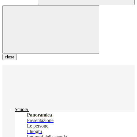
close
Scuola
Panoramica
Presentazione
Le persone
I luoghi
I numeri della scuola