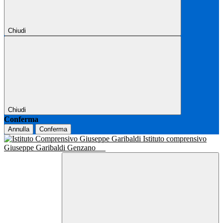
Chiudi
Chiudi
Conferma
Annulla
Conferma
Istituto comprensivo
Giuseppe Garibaldi Genzano