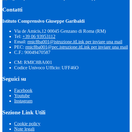
Contatti
Istituto Comprensivo Giuseppe Garibaldi
Via de Amicis,12 00045 Genzano di Roma (RM)
Tel:
+39 06 93953112
Email:
rmic8ba001@istruzione.it
Link per inviare una mail
PEC:
rmic8ba001@pec.istruzione.it
Link per inviare una mail
C.F.: 90049470587
CM: RMIC8BA001
Codice Univoco Ufficio: UFF46O
Seguici su
Facebook
Youtube
Instagram
Sezione Link Utili
Cookie policy
Note legali