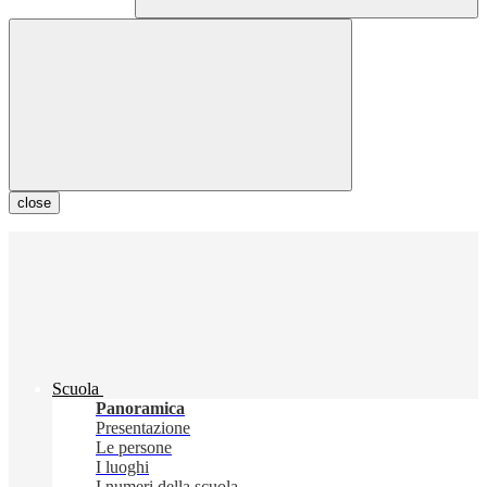
close
Scuola
Panoramica
Presentazione
Le persone
I luoghi
I numeri della scuola