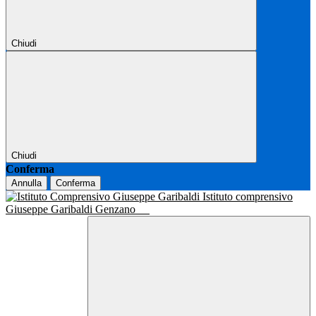
Chiudi
Chiudi
Conferma
Annulla
Conferma
Istituto comprensivo
Giuseppe Garibaldi Genzano