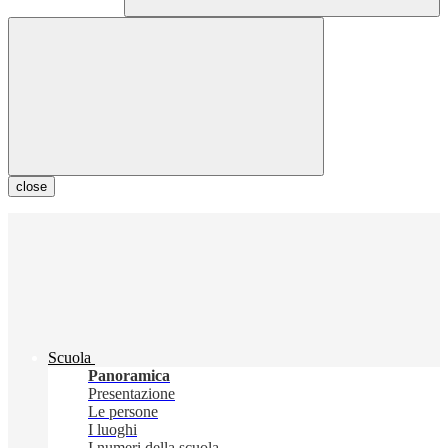
close
Scuola
Panoramica
Presentazione
Le persone
I luoghi
I numeri della scuola