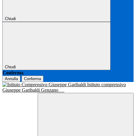
Chiudi
Chiudi
Conferma
Annulla
Conferma
Istituto comprensivo
Giuseppe Garibaldi Genzano