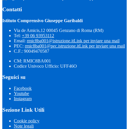
Contatti
Istituto Comprensivo Giuseppe Garibaldi
Via de Amicis,12 00045 Genzano di Roma (RM)
Tel:
+39 06 93953112
Email:
rmic8ba001@istruzione.it
Link per inviare una mail
PEC:
rmic8ba001@pec.istruzione.it
Link per inviare una mail
C.F.: 90049470587
CM: RMIC8BA001
Codice Univoco Ufficio: UFF46O
Seguici su
Facebook
Youtube
Instagram
Sezione Link Utili
Cookie policy
Note legali