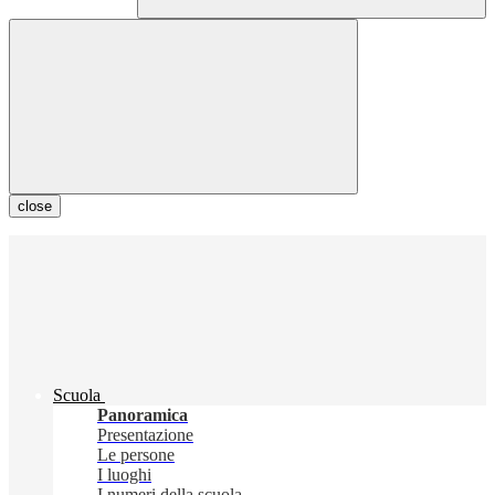
close
Scuola
Panoramica
Presentazione
Le persone
I luoghi
I numeri della scuola