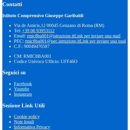
Contatti
Istituto Comprensivo Giuseppe Garibaldi
Via de Amicis,12 00045 Genzano di Roma (RM)
Tel:
+39 06 93953112
Email:
rmic8ba001@istruzione.it
Link per inviare una mail
PEC:
rmic8ba001@pec.istruzione.it
Link per inviare una mail
C.F.: 90049470587
CM: RMIC8BA001
Codice Univoco Ufficio: UFF46O
Seguici su
Facebook
Youtube
Instagram
Sezione Link Utili
Cookie policy
Note legali
Informativa Privacy