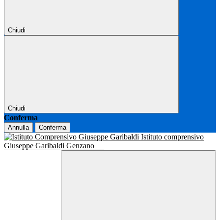
Chiudi
Chiudi
Conferma
Annulla
Conferma
Istituto comprensivo
Giuseppe Garibaldi Genzano