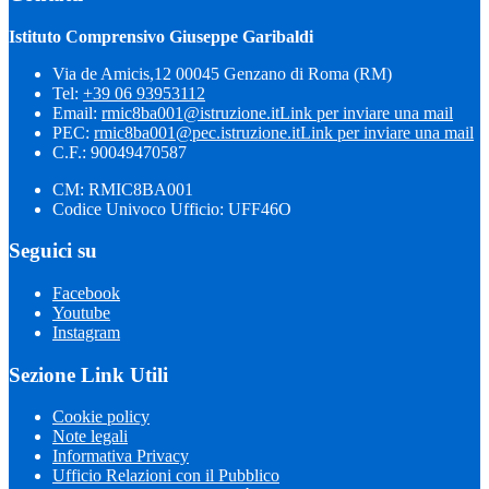
Istituto Comprensivo Giuseppe Garibaldi
Via de Amicis,12 00045 Genzano di Roma (RM)
Tel:
+39 06 93953112
Email:
rmic8ba001@istruzione.it
Link per inviare una mail
PEC:
rmic8ba001@pec.istruzione.it
Link per inviare una mail
C.F.: 90049470587
CM: RMIC8BA001
Codice Univoco Ufficio: UFF46O
Seguici su
Facebook
Youtube
Instagram
Sezione Link Utili
Cookie policy
Note legali
Informativa Privacy
Ufficio Relazioni con il Pubblico