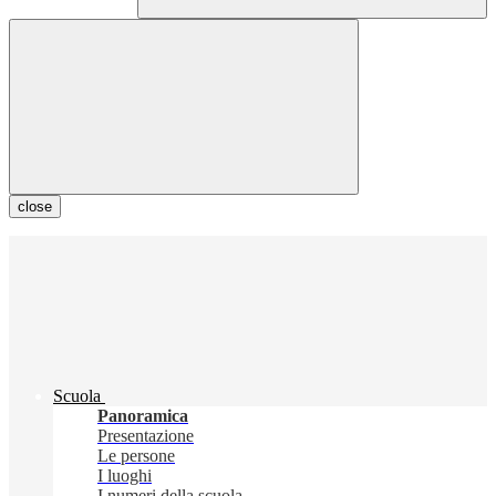
close
Scuola
Panoramica
Presentazione
Le persone
I luoghi
I numeri della scuola