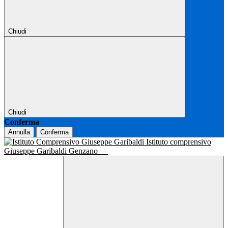
Chiudi
Chiudi
Conferma
Annulla
Conferma
Istituto comprensivo
Giuseppe Garibaldi Genzano