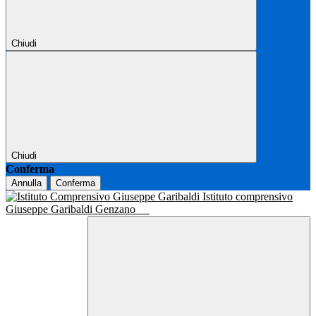
Chiudi
Chiudi
Conferma
Annulla
Conferma
Istituto comprensivo
Giuseppe Garibaldi Genzano