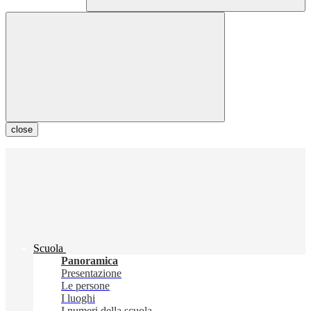
close
Scuola
Panoramica
Presentazione
Le persone
I luoghi
I numeri della scuola