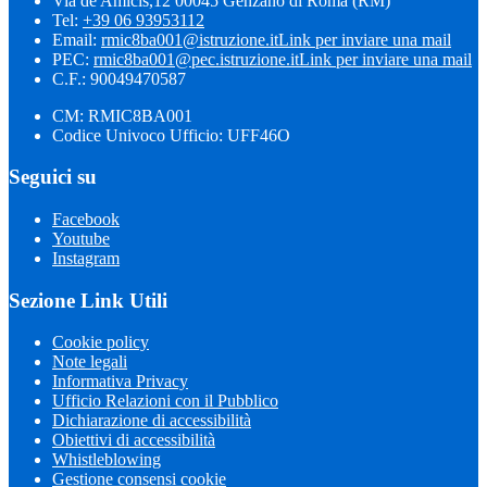
Via de Amicis,12 00045 Genzano di Roma (RM)
Tel:
+39 06 93953112
Email:
rmic8ba001@istruzione.it
Link per inviare una mail
PEC:
rmic8ba001@pec.istruzione.it
Link per inviare una mail
C.F.: 90049470587
CM: RMIC8BA001
Codice Univoco Ufficio: UFF46O
Seguici su
Facebook
Youtube
Instagram
Sezione Link Utili
Cookie policy
Note legali
Informativa Privacy
Ufficio Relazioni con il Pubblico
Dichiarazione di accessibilità
Obiettivi di accessibilità
Whistleblowing
Gestione consensi cookie