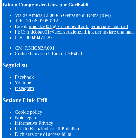
Istituto Comprensivo Giuseppe Garibaldi
Via de Amicis,12 00045 Genzano di Roma (RM)
Tel:
+39 06 93953112
Email:
rmic8ba001@istruzione.it
Link per inviare una mail
PEC:
rmic8ba001@pec.istruzione.it
Link per inviare una mail
C.F.: 90049470587
CM: RMIC8BA001
Codice Univoco Ufficio: UFF46O
Seguici su
Facebook
Youtube
Instagram
Sezione Link Utili
Cookie policy
Note legali
Informativa Privacy
Ufficio Relazioni con il Pubblico
Dichiarazione di accessibilità