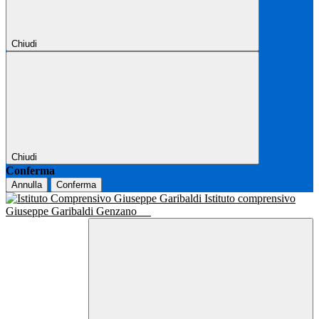
Chiudi
Chiudi
Conferma
Annulla
Conferma
Istituto comprensivo
Giuseppe Garibaldi Genzano