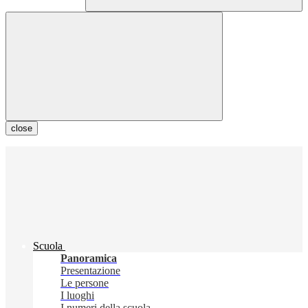
close
Scuola
Panoramica
Presentazione
Le persone
I luoghi
I numeri della scuola