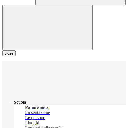
close
Scuola
Panoramica
Presentazione
Le persone
I luoghi
I numeri della scuola