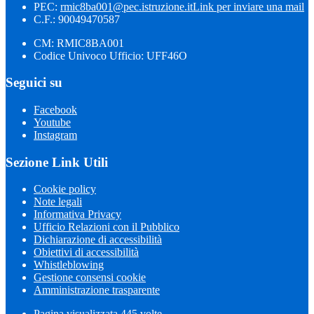
PEC:
rmic8ba001@pec.istruzione.it
Link per inviare una mail
C.F.: 90049470587
CM: RMIC8BA001
Codice Univoco Ufficio: UFF46O
Seguici su
Facebook
Youtube
Instagram
Sezione Link Utili
Cookie policy
Note legali
Informativa Privacy
Ufficio Relazioni con il Pubblico
Dichiarazione di accessibilità
Obiettivi di accessibilità
Whistleblowing
Gestione consensi cookie
Amministrazione trasparente
Pagina visualizzata
445
volte