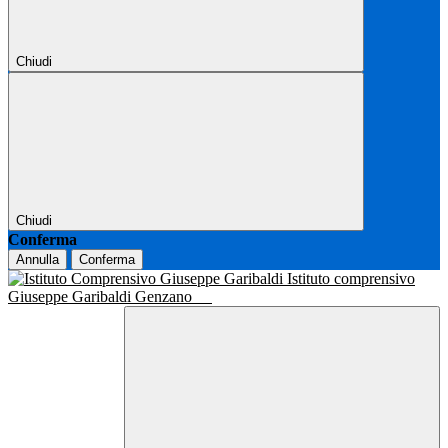
Chiudi
Chiudi
Conferma
Annulla
Conferma
Istituto comprensivo
Giuseppe Garibaldi Genzano