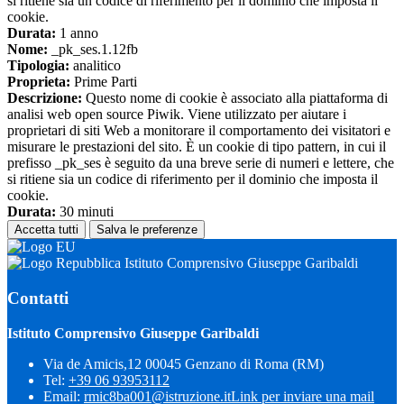
si ritiene sia un codice di riferimento per il dominio che imposta il
cookie.
Durata:
1 anno
Nome:
_pk_ses.1.12fb
Tipologia:
analitico
Proprieta:
Prime Parti
Descrizione:
Questo nome di cookie è associato alla piattaforma di
analisi web open source Piwik. Viene utilizzato per aiutare i
proprietari di siti Web a monitorare il comportamento dei visitatori e
misurare le prestazioni del sito. È un cookie di tipo pattern, in cui il
prefisso _pk_ses è seguito da una breve serie di numeri e lettere, che
si ritiene sia un codice di riferimento per il dominio che imposta il
cookie.
Durata:
30 minuti
Accetta tutti
Salva le preferenze
Istituto Comprensivo Giuseppe Garibaldi
Contatti
Istituto Comprensivo Giuseppe Garibaldi
Via de Amicis,12 00045 Genzano di Roma (RM)
Tel:
+39 06 93953112
Email:
rmic8ba001@istruzione.it
Link per inviare una mail