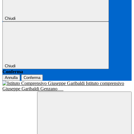
Chiudi
Chiudi
Conferma
Annulla
Conferma
Istituto comprensivo
Giuseppe Garibaldi Genzano