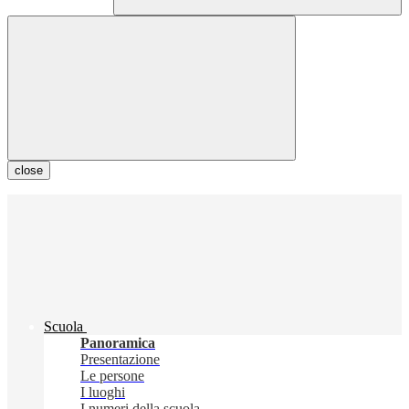
close
Scuola
Panoramica
Presentazione
Le persone
I luoghi
I numeri della scuola