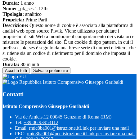
Durata:
1 anno
Nome:
_pk_ses.1.12fb
Tipologia:
analitico
Proprieta:
Prime Parti
Descrizione:
Questo nome di cookie è associato alla piattaforma di
analisi web open source Piwik. Viene utilizzato per aiutare i
proprietari di siti Web a monitorare il comportamento dei visitatori e
misurare le prestazioni del sito. È un cookie di tipo pattern, in cui il
prefisso _pk_ses è seguito da una breve serie di numeri e lettere, che
si ritiene sia un codice di riferimento per il dominio che imposta il
cookie.
Durata:
30 minuti
Accetta tutti
Salva le preferenze
Istituto Comprensivo Giuseppe Garibaldi
Contatti
Istituto Comprensivo Giuseppe Garibaldi
Via de Amicis,12 00045 Genzano di Roma (RM)
Tel:
+39 06 93953112
Email:
rmic8ba001@istruzione.it
Link per inviare una mail
PEC:
rmic8ba001@pec.istruzione.it
Link per inviare una mail