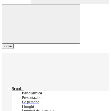
close
Scuola
Panoramica
Presentazione
Le persone
I luoghi
I numeri della scuola