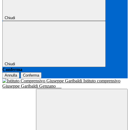
Chiudi
Chiudi
Conferma
Annulla
Conferma
Istituto comprensivo
Giuseppe Garibaldi Genzano