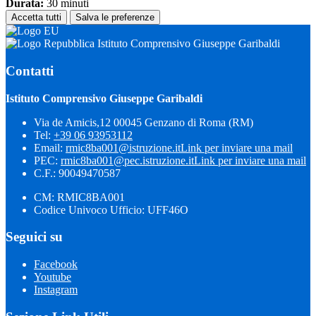
Durata:
30 minuti
Accetta tutti
Salva le preferenze
Istituto Comprensivo Giuseppe Garibaldi
Contatti
Istituto Comprensivo Giuseppe Garibaldi
Via de Amicis,12 00045 Genzano di Roma (RM)
Tel:
+39 06 93953112
Email:
rmic8ba001@istruzione.it
Link per inviare una mail
PEC:
rmic8ba001@pec.istruzione.it
Link per inviare una mail
C.F.: 90049470587
CM: RMIC8BA001
Codice Univoco Ufficio: UFF46O
Seguici su
Facebook
Youtube
Instagram