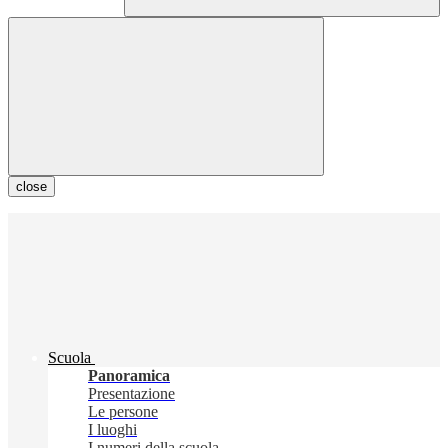
close
Scuola
Panoramica
Presentazione
Le persone
I luoghi
I numeri della scuola