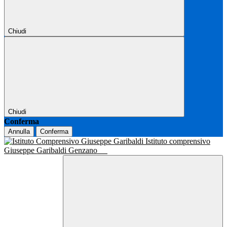
Chiudi
Chiudi
Conferma
Annulla
Conferma
Istituto comprensivo
Giuseppe Garibaldi Genzano