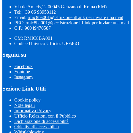
Via de Amicis,12 00045 Genzano di Roma (RM)
Tel:
+39 06 93953112
Email:
rmic8ba001@istruzione.it
Link per inviare una mail
PEC:
rmic8ba001@pec.istruzione.it
Link per inviare una mail
C.F.: 90049470587
CM: RMIC8BA001
Codice Univoco Ufficio: UFF46O
Seguici su
Facebook
Youtube
Instagram
Sezione Link Utili
Cookie policy
Note legali
Informativa Privacy
Ufficio Relazioni con il Pubblico
Dichiarazione di accessibilità
Obiettivi di accessibilità
Whistleblowing