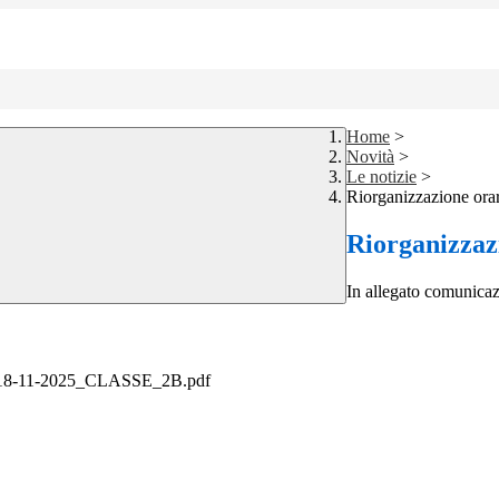
Home
>
Novità
>
Le notizie
>
Riorganizzazione orar
Riorganizzaz
In allegato comunica
-11-2025_CLASSE_2B.pdf