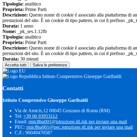
Tipologia:
analitico
Proprieta:
Prime Parti
Descrizione:
Questo nome di cookie è associato alla piattaforma di ana
prestazioni del sito. È un cookie di tipo pattern, in cui il prefisso _pk
Durata:
1 anno
Nome:
_pk_ses.1.12fb
Tipologia:
analitico
Proprieta:
Prime Parti
Descrizione:
Questo nome di cookie è associato alla piattaforma di ana
prestazioni del sito. È un cookie di tipo pattern, in cui il prefisso _pk
Durata:
30 minuti
Accetta tutti
Salva le preferenze
Istituto Comprensivo Giuseppe Garibaldi
Contatti
Istituto Comprensivo Giuseppe Garibaldi
Via de Amicis,12 00045 Genzano di Roma (RM)
Tel:
+39 06 93953112
Email:
rmic8ba001@istruzione.it
Link per inviare una mail
PEC:
rmic8ba001@pec.istruzione.it
Link per inviare una mail
C.F.: 90049470587