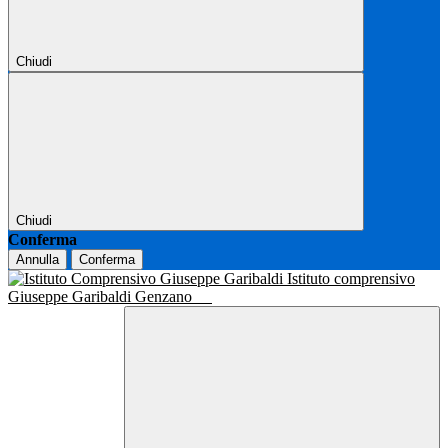
Chiudi
Chiudi
Conferma
Annulla
Conferma
Istituto comprensivo
Giuseppe Garibaldi Genzano