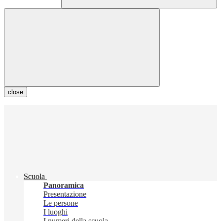
close
Scuola
Panoramica
Presentazione
Le persone
I luoghi
I numeri della scuola