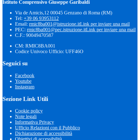
Istituto Comprensivo Giuseppe Garibaldi
Via de Amicis,12 00045 Genzano di Roma (RM)
Tel:
+39 06 93953112
Email:
rmic8ba001@istruzione.it
Link per inviare una mail
PEC:
rmic8ba001@pec.istruzione.it
Link per inviare una mail
C.F.: 90049470587
CM: RMIC8BA001
Codice Univoco Ufficio: UFF46O
Seguici su
Facebook
Youtube
Instagram
Sezione Link Utili
Cookie policy
Note legali
Informativa Privacy
Ufficio Relazioni con il Pubblico
Dichiarazione di accessibilità
Obiettivi di accessibilità