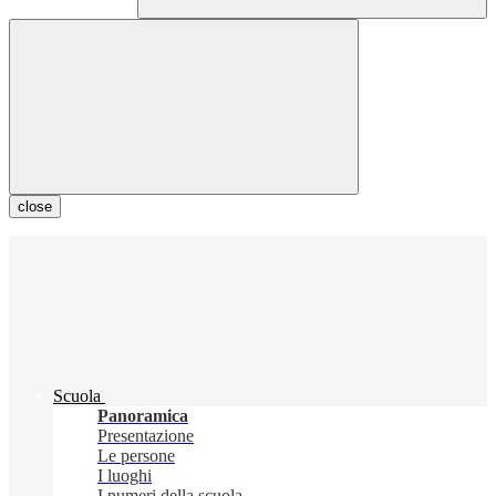
close
Scuola
Panoramica
Presentazione
Le persone
I luoghi
I numeri della scuola