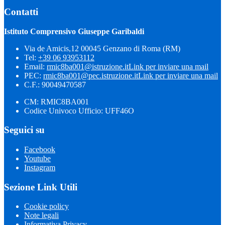
Contatti
Istituto Comprensivo Giuseppe Garibaldi
Via de Amicis,12 00045 Genzano di Roma (RM)
Tel:
+39 06 93953112
Email:
rmic8ba001@istruzione.it
Link per inviare una mail
PEC:
rmic8ba001@pec.istruzione.it
Link per inviare una mail
C.F.: 90049470587
CM: RMIC8BA001
Codice Univoco Ufficio: UFF46O
Seguici su
Facebook
Youtube
Instagram
Sezione Link Utili
Cookie policy
Note legali
Informativa Privacy