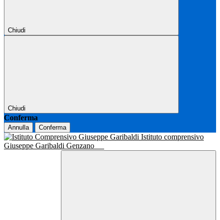
Chiudi
Chiudi
Conferma
Annulla
Conferma
Istituto comprensivo
Giuseppe Garibaldi Genzano