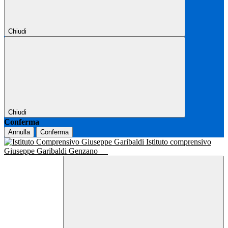
Chiudi
Chiudi
Conferma
Annulla
Conferma
Istituto comprensivo
Giuseppe Garibaldi Genzano