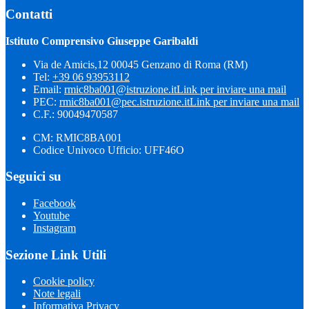
Contatti
Istituto Comprensivo Giuseppe Garibaldi
Via de Amicis,12 00045 Genzano di Roma (RM)
Tel:
+39 06 93953112
Email:
rmic8ba001@istruzione.it
Link per inviare una mail
PEC:
rmic8ba001@pec.istruzione.it
Link per inviare una mail
C.F.: 90049470587
CM: RMIC8BA001
Codice Univoco Ufficio: UFF46O
Seguici su
Facebook
Youtube
Instagram
Sezione Link Utili
Cookie policy
Note legali
Informativa Privacy