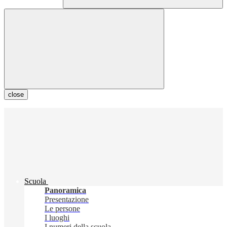
close
Scuola
Panoramica
Presentazione
Le persone
I luoghi
I numeri della scuola