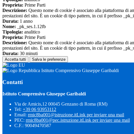
Proprieta:
Prime Parti
Descrizione:
Questo nome di cookie è associato alla piattaforma di ana
prestazioni del sito. È un cookie di tipo pattern, in cui il prefisso _pk
Durata:
1 anno
Nome:
_pk_ses.1.12fb
Tipologia:
analitico
Proprieta:
Prime Parti
Descrizione:
Questo nome di cookie è associato alla piattaforma di ana
prestazioni del sito. È un cookie di tipo pattern, in cui il prefisso _pk
Durata:
30 minuti
Accetta tutti
Salva le preferenze
Istituto Comprensivo Giuseppe Garibaldi
Contatti
Istituto Comprensivo Giuseppe Garibaldi
Via de Amicis,12 00045 Genzano di Roma (RM)
Tel:
+39 06 93953112
Email:
rmic8ba001@istruzione.it
Link per inviare una mail
PEC:
rmic8ba001@pec.istruzione.it
Link per inviare una mail
C.F.: 90049470587