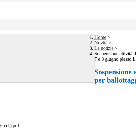
Home
>
Novità
>
Le notizie
>
Sospensione attività d
7 e 8 giugno plesso 
Sospensione at
per ballottag
io (1).pdf