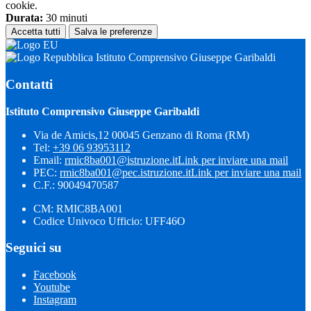
cookie.
Durata:
30 minuti
Accetta tutti
Salva le preferenze
Istituto Comprensivo Giuseppe Garibaldi
Contatti
Istituto Comprensivo Giuseppe Garibaldi
Via de Amicis,12 00045 Genzano di Roma (RM)
Tel:
+39 06 93953112
Email:
rmic8ba001@istruzione.it
Link per inviare una mail
PEC:
rmic8ba001@pec.istruzione.it
Link per inviare una mail
C.F.: 90049470587
CM: RMIC8BA001
Codice Univoco Ufficio: UFF46O
Seguici su
Facebook
Youtube
Instagram