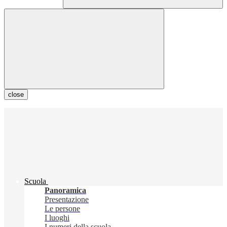
close
Scuola
Panoramica
Presentazione
Le persone
I luoghi
I numeri della scuola