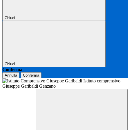
Chiudi
Chiudi
Conferma
Annulla
Conferma
Istituto comprensivo
Giuseppe Garibaldi Genzano