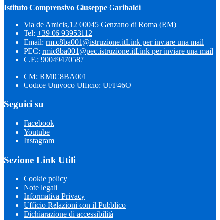
Istituto Comprensivo Giuseppe Garibaldi
Via de Amicis,12 00045 Genzano di Roma (RM)
Tel:
+39 06 93953112
Email:
rmic8ba001@istruzione.it
Link per inviare una mail
PEC:
rmic8ba001@pec.istruzione.it
Link per inviare una mail
C.F.: 90049470587
CM: RMIC8BA001
Codice Univoco Ufficio: UFF46O
Seguici su
Facebook
Youtube
Instagram
Sezione Link Utili
Cookie policy
Note legali
Informativa Privacy
Ufficio Relazioni con il Pubblico
Dichiarazione di accessibilità