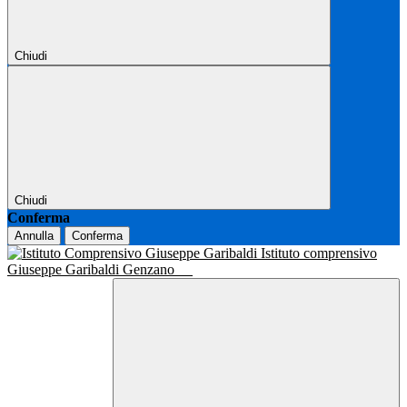
Chiudi
Chiudi
Conferma
Annulla
Conferma
Istituto comprensivo
Giuseppe Garibaldi Genzano