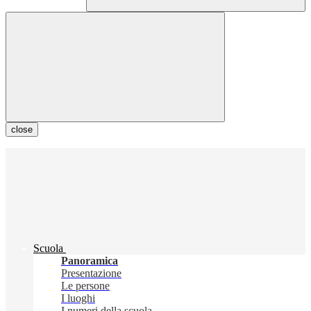
close
Scuola
Panoramica
Presentazione
Le persone
I luoghi
I numeri della scuola