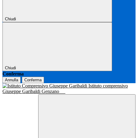
Chiudi
Chiudi
Conferma
Annulla
Conferma
Istituto comprensivo
Giuseppe Garibaldi Genzano