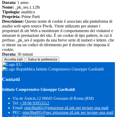
Durata:
1 anno
Nome:
_pk_ses.1.12fb
Tipologia:
analitico
Proprieta:
Prime Parti
Descrizione:
Questo nome di cookie è associato alla piattaforma di
analisi web open source Piwik. Viene utilizzato per aiutare i
proprietari di siti Web a monitorare il comportamento dei visitatori e
misurare le prestazioni del sito. È un cookie di tipo pattern, in cui il
prefisso _pk_ses è seguito da una breve serie di numeri e lettere, che
si ritiene sia un codice di riferimento per il dominio che imposta il
cookie.
Durata:
30 minuti
Accetta tutti
Salva le preferenze
Istituto Comprensivo Giuseppe Garibaldi
Contatti
Istituto Comprensivo Giuseppe Garibaldi
Via de Amicis,12 00045 Genzano di Roma (RM)
Tel:
+39 06 93953112
Email:
rmic8ba001@istruzione.it
Link per inviare una mail
PEC:
rmic8ba001@pec.istruzione.it
Link per inviare una mail