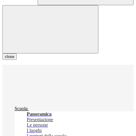
close
Scuola
Panoramica
Presentazione
Le persone
I luoghi
I numeri della scuola