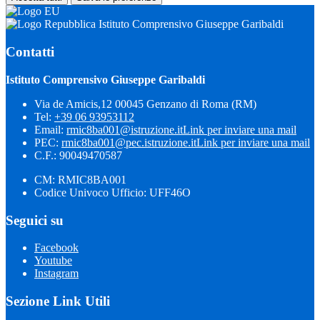
Istituto Comprensivo Giuseppe Garibaldi
Contatti
Istituto Comprensivo Giuseppe Garibaldi
Via de Amicis,12 00045 Genzano di Roma (RM)
Tel:
+39 06 93953112
Email:
rmic8ba001@istruzione.it
Link per inviare una mail
PEC:
rmic8ba001@pec.istruzione.it
Link per inviare una mail
C.F.: 90049470587
CM: RMIC8BA001
Codice Univoco Ufficio: UFF46O
Seguici su
Facebook
Youtube
Instagram
Sezione Link Utili