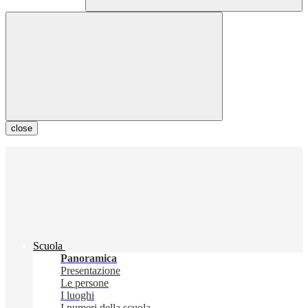
close
Scuola
Panoramica
Presentazione
Le persone
I luoghi
I numeri della scuola