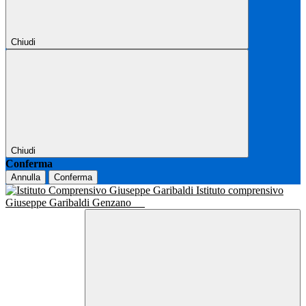
Chiudi
Chiudi
Conferma
Annulla
Conferma
Istituto comprensivo
Giuseppe Garibaldi Genzano