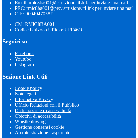
Email:
rmic8ba001@istruzione.it
Link per inviare una mail
PEC:
rmic8ba001@pec.istruzione.it
Link per inviare una mail
C.F.: 90049470587
CM: RMIC8BA001
Codice Univoco Ufficio: UFF46O
Seguici su
Facebook
Youtube
Instagram
Sezione Link Utili
Cookie policy
Note legali
Informativa Privacy
Ufficio Relazioni con il Pubblico
Dichiarazione di accessibilità
Obiettivi di accessibilità
Whistleblowing
Gestione consensi cookie
Amministrazione trasparente