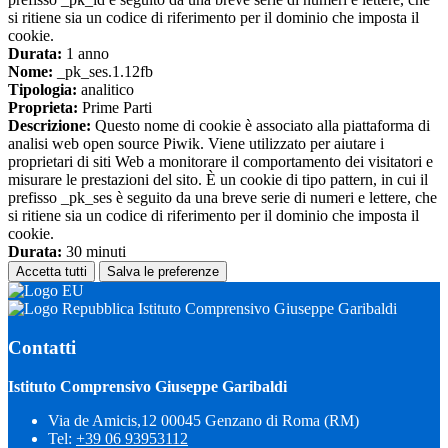
si ritiene sia un codice di riferimento per il dominio che imposta il
cookie.
Durata:
1 anno
Nome:
_pk_ses.1.12fb
Tipologia:
analitico
Proprieta:
Prime Parti
Descrizione:
Questo nome di cookie è associato alla piattaforma di
analisi web open source Piwik. Viene utilizzato per aiutare i
proprietari di siti Web a monitorare il comportamento dei visitatori e
misurare le prestazioni del sito. È un cookie di tipo pattern, in cui il
prefisso _pk_ses è seguito da una breve serie di numeri e lettere, che
si ritiene sia un codice di riferimento per il dominio che imposta il
cookie.
Durata:
30 minuti
Accetta tutti
Salva le preferenze
Istituto Comprensivo Giuseppe Garibaldi
Contatti
Istituto Comprensivo Giuseppe Garibaldi
Via de Amicis,12 00045 Genzano di Roma (RM)
Tel:
+39 06 93953112