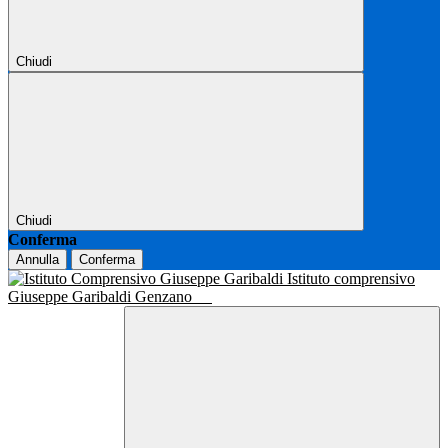
Chiudi
Chiudi
Conferma
Annulla
Conferma
Istituto comprensivo
Giuseppe Garibaldi Genzano