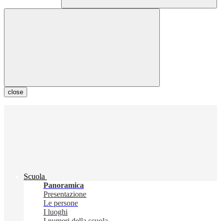
close
Scuola
Panoramica
Presentazione
Le persone
I luoghi
I numeri della scuola