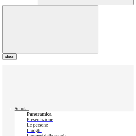
close
Scuola
Panoramica
Presentazione
Le persone
I luoghi
I numeri della scuola