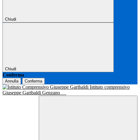
Chiudi
Chiudi
Conferma
Annulla
Conferma
Istituto comprensivo
Giuseppe Garibaldi Genzano