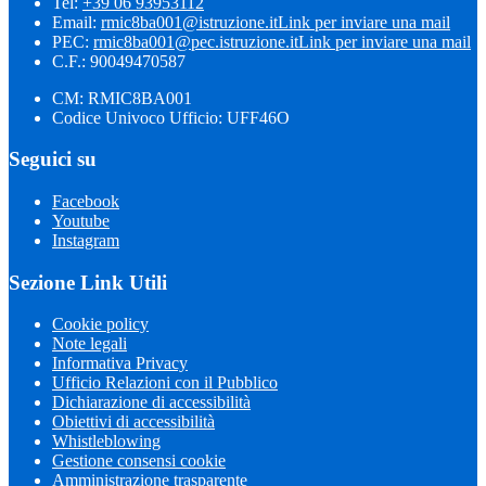
Tel:
+39 06 93953112
Email:
rmic8ba001@istruzione.it
Link per inviare una mail
PEC:
rmic8ba001@pec.istruzione.it
Link per inviare una mail
C.F.: 90049470587
CM: RMIC8BA001
Codice Univoco Ufficio: UFF46O
Seguici su
Facebook
Youtube
Instagram
Sezione Link Utili
Cookie policy
Note legali
Informativa Privacy
Ufficio Relazioni con il Pubblico
Dichiarazione di accessibilità
Obiettivi di accessibilità
Whistleblowing
Gestione consensi cookie
Amministrazione trasparente