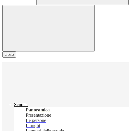
close
Scuola
Panoramica
Presentazione
Le persone
I luoghi
I numeri della scuola