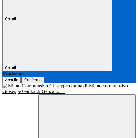
Chiudi
Chiudi
Conferma
Annulla
Conferma
Istituto comprensivo
Giuseppe Garibaldi Genzano