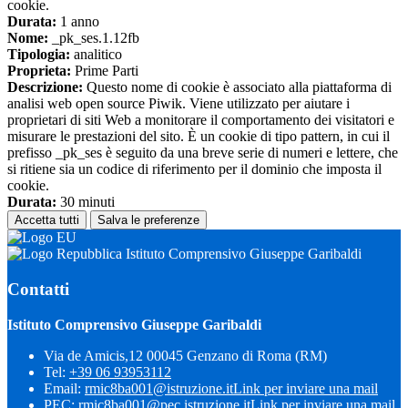
cookie.
Durata:
1 anno
Nome:
_pk_ses.1.12fb
Tipologia:
analitico
Proprieta:
Prime Parti
Descrizione:
Questo nome di cookie è associato alla piattaforma di
analisi web open source Piwik. Viene utilizzato per aiutare i
proprietari di siti Web a monitorare il comportamento dei visitatori e
misurare le prestazioni del sito. È un cookie di tipo pattern, in cui il
prefisso _pk_ses è seguito da una breve serie di numeri e lettere, che
si ritiene sia un codice di riferimento per il dominio che imposta il
cookie.
Durata:
30 minuti
Accetta tutti
Salva le preferenze
Istituto Comprensivo Giuseppe Garibaldi
Contatti
Istituto Comprensivo Giuseppe Garibaldi
Via de Amicis,12 00045 Genzano di Roma (RM)
Tel:
+39 06 93953112
Email:
rmic8ba001@istruzione.it
Link per inviare una mail
PEC:
rmic8ba001@pec.istruzione.it
Link per inviare una mail