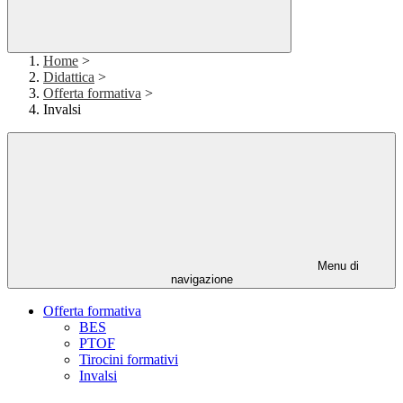
Home
>
Didattica
>
Offerta formativa
>
Invalsi
Menu di
navigazione
Offerta formativa
BES
PTOF
Tirocini formativi
Invalsi