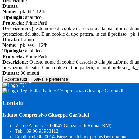
Descrizione
Durata
Nome:
_pk_id.1.12fb
Tipologia:
analitico
Proprieta:
Prime Parti
Descrizione:
Questo nome di cookie è associato alla piattaforma di ana
prestazioni del sito. È un cookie di tipo pattern, in cui il prefisso _pk
Durata:
1 anno
Nome:
_pk_ses.1.12fb
Tipologia:
analitico
Proprieta:
Prime Parti
Descrizione:
Questo nome di cookie è associato alla piattaforma di ana
prestazioni del sito. È un cookie di tipo pattern, in cui il prefisso _pk
Durata:
30 minuti
Accetta tutti
Salva le preferenze
Istituto Comprensivo Giuseppe Garibaldi
Contatti
Istituto Comprensivo Giuseppe Garibaldi
Via de Amicis,12 00045 Genzano di Roma (RM)
Tel:
+39 06 93953112
Email:
rmic8ba001@istruzione.it
Link per inviare una mail