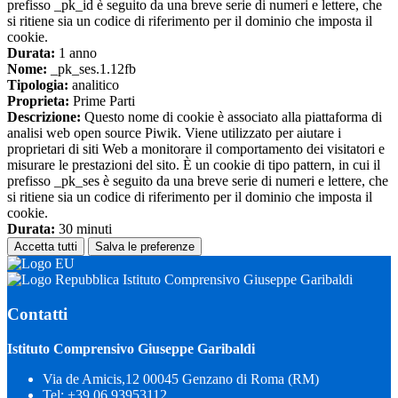
prefisso _pk_id è seguito da una breve serie di numeri e lettere, che
si ritiene sia un codice di riferimento per il dominio che imposta il
cookie.
Durata:
1 anno
Nome:
_pk_ses.1.12fb
Tipologia:
analitico
Proprieta:
Prime Parti
Descrizione:
Questo nome di cookie è associato alla piattaforma di
analisi web open source Piwik. Viene utilizzato per aiutare i
proprietari di siti Web a monitorare il comportamento dei visitatori e
misurare le prestazioni del sito. È un cookie di tipo pattern, in cui il
prefisso _pk_ses è seguito da una breve serie di numeri e lettere, che
si ritiene sia un codice di riferimento per il dominio che imposta il
cookie.
Durata:
30 minuti
Accetta tutti
Salva le preferenze
Istituto Comprensivo Giuseppe Garibaldi
Contatti
Istituto Comprensivo Giuseppe Garibaldi
Via de Amicis,12 00045 Genzano di Roma (RM)
Tel:
+39 06 93953112