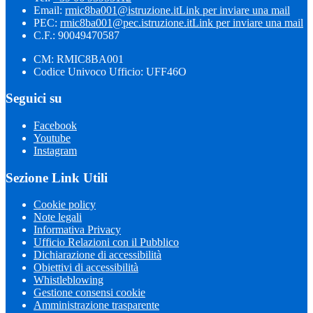
Email:
rmic8ba001@istruzione.it
Link per inviare una mail
PEC:
rmic8ba001@pec.istruzione.it
Link per inviare una mail
C.F.: 90049470587
CM: RMIC8BA001
Codice Univoco Ufficio: UFF46O
Seguici su
Facebook
Youtube
Instagram
Sezione Link Utili
Cookie policy
Note legali
Informativa Privacy
Ufficio Relazioni con il Pubblico
Dichiarazione di accessibilità
Obiettivi di accessibilità
Whistleblowing
Gestione consensi cookie
Amministrazione trasparente