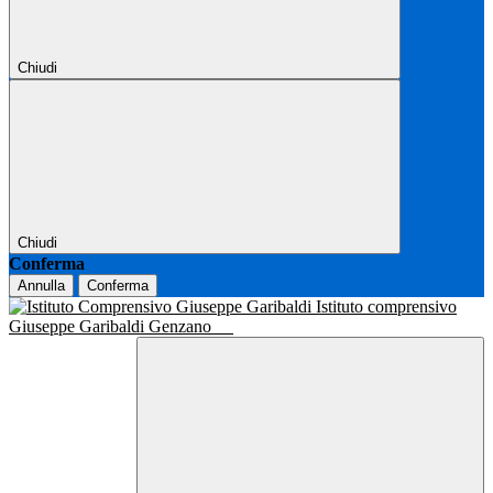
Chiudi
Chiudi
Conferma
Annulla
Conferma
Istituto comprensivo
Giuseppe Garibaldi Genzano