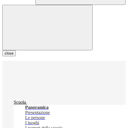
close
Scuola
Panoramica
Presentazione
Le persone
I luoghi
I numeri della scuola