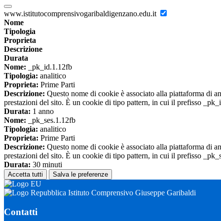
www.istitutocomprensivogaribaldigenzano.edu.it
Nome
Tipologia
Proprieta
Descrizione
Durata
Nome:
_pk_id.1.12fb
Tipologia:
analitico
Proprieta:
Prime Parti
Descrizione:
Questo nome di cookie è associato alla piattaforma di ana
prestazioni del sito. È un cookie di tipo pattern, in cui il prefisso _pk
Durata:
1 anno
Nome:
_pk_ses.1.12fb
Tipologia:
analitico
Proprieta:
Prime Parti
Descrizione:
Questo nome di cookie è associato alla piattaforma di ana
prestazioni del sito. È un cookie di tipo pattern, in cui il prefisso _pk
Durata:
30 minuti
Accetta tutti
Salva le preferenze
Istituto Comprensivo Giuseppe Garibaldi
Contatti