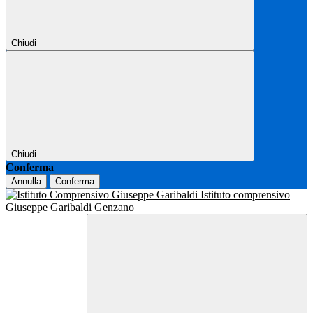
Chiudi
Chiudi
Conferma
Annulla
Conferma
Istituto comprensivo
Giuseppe Garibaldi Genzano