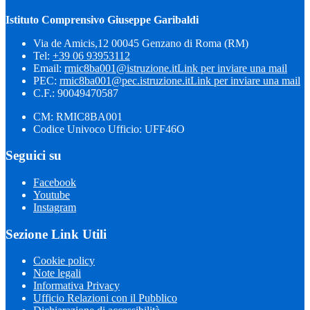
Istituto Comprensivo Giuseppe Garibaldi
Via de Amicis,12 00045 Genzano di Roma (RM)
Tel:
+39 06 93953112
Email:
rmic8ba001@istruzione.it
Link per inviare una mail
PEC:
rmic8ba001@pec.istruzione.it
Link per inviare una mail
C.F.: 90049470587
CM: RMIC8BA001
Codice Univoco Ufficio: UFF46O
Seguici su
Facebook
Youtube
Instagram
Sezione Link Utili
Cookie policy
Note legali
Informativa Privacy
Ufficio Relazioni con il Pubblico